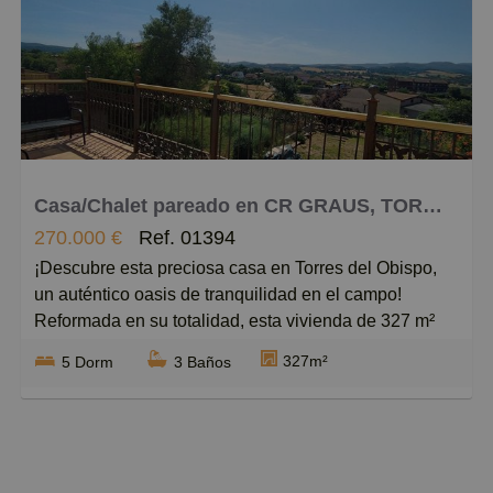
Caros
Pequeños
Grandes
Casa/Chalet pareado en CR GRAUS, TORRES DEL OBISPO 18, Graus
270.000 €
Ref. 01394
¡Descubre esta preciosa casa en Torres del Obispo,
un auténtico oasis de tranquilidad en el campo!
Reformada en su totalidad, esta vivienda de 327 m²
construidos es ideal para disfrutar de momentos
327m²
5 Dorm
3 Baños
inolvidables en familia y con amigos. En la primera
planta, un gran salón comedor con balcones ofrece
maravillosas vistas que te dejarán sin aliento, junto a
una cocina independiente y un baño.