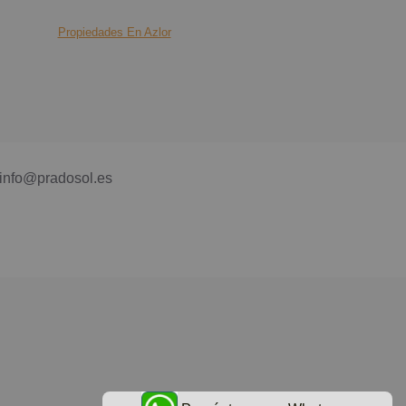
Propiedades En Azlor
info@pradosol.es